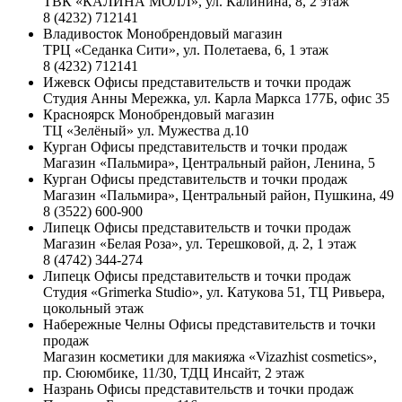
ТВК «КАЛИНА МОЛЛ», ул. Калинина, 8, 2 этаж
8 (4232) 712141
Владивосток
Монобрендовый магазин
ТРЦ «Седанка Сити», ул. Полетаева, 6, 1 этаж
8 (4232) 712141
Ижевск
Офисы представительств и точки продаж
Студия Анны Мережка, ул. Карла Маркса 177Б, офис 35
Красноярск
Монобрендовый магазин
ТЦ «Зелёный» ул. Мужества д.10
Курган
Офисы представительств и точки продаж
Магазин «Пальмира», Центральный район, Ленина, 5
Курган
Офисы представительств и точки продаж
Магазин «Пальмира», Центральный район, Пушкина, 49
8 (3522) 600-900
Липецк
Офисы представительств и точки продаж
Магазин «Белая Роза», ул. Терешковой, д. 2, 1 этаж
8 (4742) 344-274
Липецк
Офисы представительств и точки продаж
Студия «Grimerka Studio», ул. Катукова 51, ТЦ Ривьера,
цокольный этаж
Набережные Челны
Офисы представительств и точки
продаж
Магазин косметики для макияжа «Vizazhist cosmetics»,
пр. Сююмбике, 11/30, ТДЦ Инсайт, 2 этаж
Назрань
Офисы представительств и точки продаж