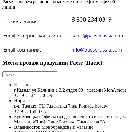
Paese в вашем регионе вы можете по телефону горячей
линии!
8 800 234 0319
Горячяя линия:
Email интернет-магазина:
sales@paeserussia.com
Email компании:
Info@paeserussia.com
Места продаж продукции Paese (Паезе):
Кызыл
г.Кызыл ул Калинина 3/2 отдел 09 , магазин MonAmour
+7‒913‒341‒30‒29
Норильск
р-н Талнах ,ТЦ Галактика 7пав Pomada beauty
+7-913-168-37-53
Брюховецкая
Офисы представительств и точки продаж
Магазин «Проф Элит Бьюти», Тимофеева 33
Владивосток
Монобрендовый магазин