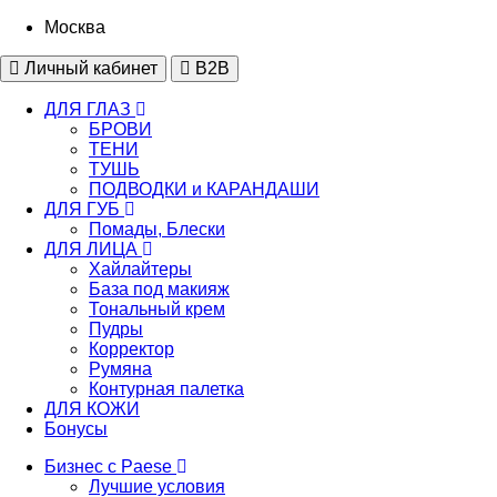
Москва
Личный кабинет
B2B
ДЛЯ ГЛАЗ
БРОВИ
ТЕНИ
ТУШЬ
ПОДВОДКИ и КАРАНДАШИ
ДЛЯ ГУБ
Помады, Блески
ДЛЯ ЛИЦА
Хайлайтеры
База под макияж
Тональный крем
Пудры
Корректор
Румяна
Контурная палетка
ДЛЯ КОЖИ
Бонусы
Бизнес с Paese
Лучшие условия